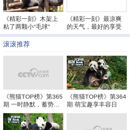
《精彩一刻》木架上
《精彩一刻》最凉爽
粘了两颗小“毛球”
的天气，最好的享受
滚滚推荐
《熊猫TOP榜》第365
《熊猫TOP榜》第364
期 一时静默，蓄势待
期 萌宝趣享丰容日
发