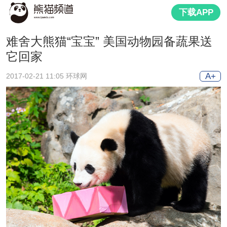
下载APP
难舍大熊猫“宝宝” 美国动物园备蔬果送
它回家
A+
2017-02-21 11:05 环球网