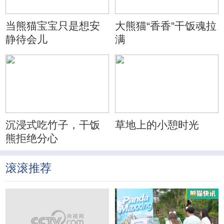
当熊猫宝宝只是想安
大熊猫“香香”干饭魂拉
静待会儿
满
沉浸式吃竹子，干饭
草地上的小憩时光
熊拒绝分心
滚滚推荐