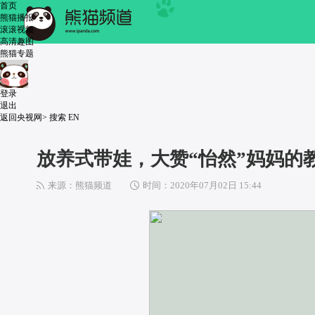
 首页
 熊猫播报
 滚滚视频
 高清趣图
 熊猫专题
登录
退出
返回央视网>
 
搜索
 
EN
放养式带娃，大赞“怡然”妈妈的
来源：熊猫频道
 
时间：2020年07月02日 15:44