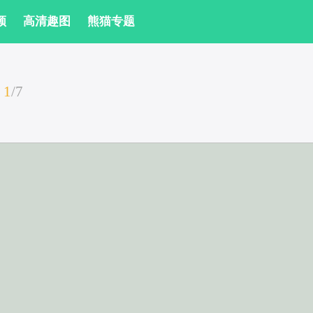
频
 高清趣图
 熊猫专题
1
/
7