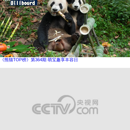
《熊猫TOP榜》第364期 萌宝趣享丰容日