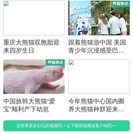
重庆大熊猫双胞胎迎
跟着熊猫游中国 美国
来四岁生日
青少年沉浸感受巴蜀
文化
中国旅韩大熊猫“爱
今年熊猫中心国内圈
宝”顺利产下幼崽
养大熊猫种群迎来首
只幼崽
还想看更多好玩的视频吗？去下载熊猫频道客户端吧~~