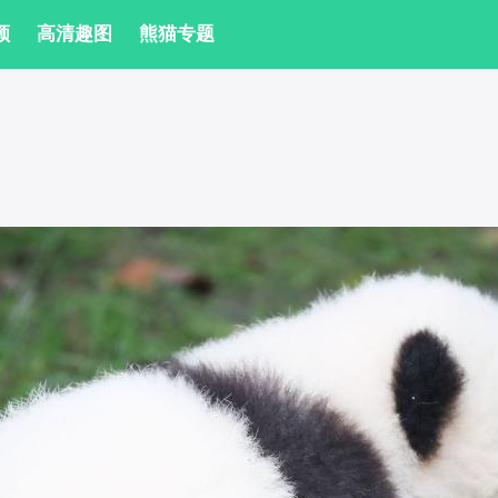
频
 高清趣图
 熊猫专题