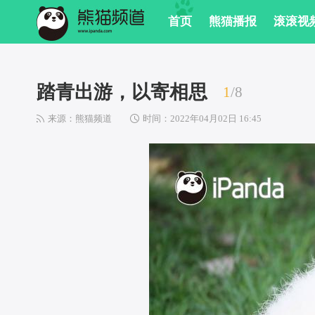
 首页
 熊猫播报
 滚滚视
踏青出游，以寄相思
1
/
8
来源：熊猫频道
 
时间：2022年04月02日 16:45