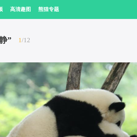
频
 高清趣图
 熊猫专题
静”
1
/
12