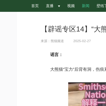
首页
直播
视频
新闻
壁纸
 
【辟谣专区14】“大
来源：熊猫频道
2025-02-27
 
谣言：
 
大熊猫“宝力”后背有洞，伤痕