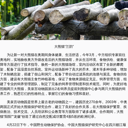
大熊猫“兰韵”
为让新一对大熊猫在奥期间身体健康、生活舒适，今年3月，中方组织专家前往
奥地利，实地验收奥方升级改造后的大熊猫场馆，并从生活环境、食物供给、健康保
障等方面进行了技术指导。焕然一新的大熊猫场馆，室内活动区布置了全新的攀爬
架，配备了温湿度自控系统。室外运动场新种了高大的乔木、灌木等多种绿植，增加
了木制栖息架，搭建了假山和洞穴，配备了带自动过滤系统的池塘与溪流。食物供给
方面，建设有大熊猫主食竹种植基地，保证了食物来源稳定充足。饲养管理方面，组
建了专业的饲养管理团队，制定了完备的饲养管理制度和技术规范。同时，为更好地
照顾两只大熊猫，美泉宫动物园派出2名饲养员提前到熊猫中心参与两只大熊猫的饲
养工作，熟悉它们的性格特点，掌握它们的食物习惯和喜好。
美泉宫动物园是世界上最古老的动物园之一，建园历史270余年。2003年，中奥
两国正式开始大熊猫保护研究合作，建立了良好的合作关系，在大熊猫保护繁育、疾
病救治、技术交流、人员培训和公众教育等方面取得了诸多成果。合作期间，大熊
猫“阳阳”“龙徽”创造了通过自然交配成功繁育4胎5崽的欧洲纪录。
4月22日下午，中国野生动物保护协会、中国大熊猫保护研究中心在四川都江堰