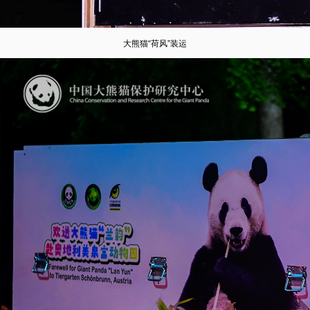
大熊猫“荷风”装运