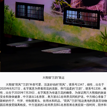
大熊猫“兰韵”装运
大熊猫“荷风”“兰韵”外形可爱。活泼好动的“荷风”，谱系号1347，雄性，出生于
2020年8月27日，名字寓意为带着荷花的清新。乖巧温柔的“兰韵”，谱系号1336，雌
性，出生于2020年7月29日，名字寓意为传递兰花的幽香。为保证两只大熊猫的旅途
安全和身体健康，中方派出1名兽医，奥方派出1名饲养员同机护送。中方精心准备了
新鲜的竹子、竹笋、特制窝窝头、饮用水和药品。“荷风”“兰韵”抵达奥地利美泉宫动物
园后将接受隔离检疫。中方选派的1名饲养员和1名兽医将在奥驻留一段时间，陪伴和