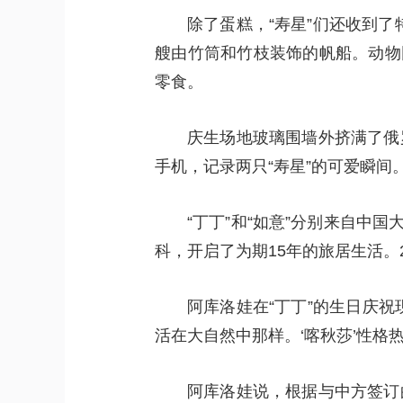
除了蛋糕，“寿星”们还收到了
艘由竹筒和竹枝装饰的帆船。动物
零食。
庆生场地玻璃围墙外挤满了俄
手机，记录两只“寿星”的可爱瞬间
“丁丁”和“如意”分别来自中
科，开启了为期15年的旅居生活。2
阿库洛娃在“丁丁”的生日庆祝
活在大自然中那样。‘喀秋莎’性格
阿库洛娃说，根据与中方签订