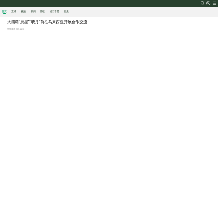
首页
直播
视频
新闻
壁纸
游戏
专题
图集
大熊猫“辰星”“晓月”前往马来西亚开展合作交流
熊猫频道 2025-11-18