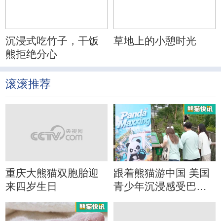
沉浸式吃竹子，干饭
草地上的小憩时光
熊拒绝分心
滚滚推荐
重庆大熊猫双胞胎迎
跟着熊猫游中国 美国
来四岁生日
青少年沉浸感受巴蜀
文化